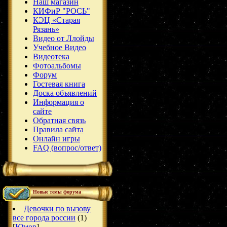
Наш магазин
КИФиР "РОСЬ"
КЭЦ «Старая
Рязань»
Видео от Ллойды
Учебное Видео
Видеотека
Фотоальбомы
Форум
Гостевая книга
Доска объявлений
Информация о
сайте
Обратная связь
Правила сайта
Онлайн игры
FAQ (вопрос/ответ)
Новые темы форума
Девочки по вызову
все города россии
(1)
[
Юмор
]