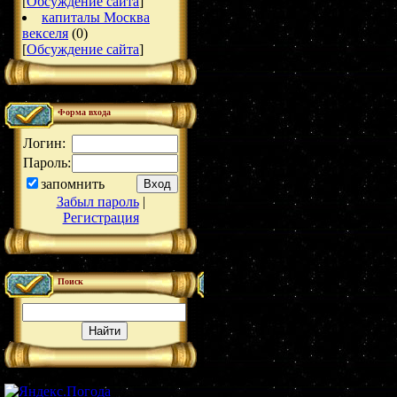
[
Обсуждение сайта
]
капиталы Москва
векселя
(0)
[
Обсуждение сайта
]
Форма входа
Логин:
Пароль:
запомнить
Забыл пароль
|
Регистрация
Поиск