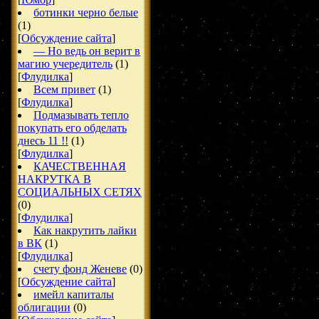
ботинки черно белые
(1)
[
Обсуждение сайта
]
— Но ведь он верит в
магию учередитель
(1)
[
Флудилка
]
Всем привет
(1)
[
Флудилка
]
Подмазывать тепло
покупать его обделать
днесь 11 !!
(1)
[
Флудилка
]
КАЧЕСТВЕННАЯ
НАКРУТКА В
СОЦИАЛЬНЫХ СЕТЯХ
(0)
[
Флудилка
]
Как накрутить лайки
в ВК
(1)
[
Флудилка
]
счету фонд Женеве
(0)
[
Обсуждение сайта
]
имейл капиталы
облигации
(0)