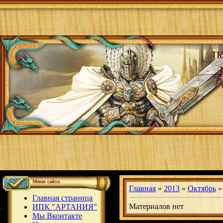
п
Меню сайта
Главная
»
2013
»
Октябрь
»
Главная страница
Материалов нет
ИПК "АРТАНИЯ"
Мы Вконтакте