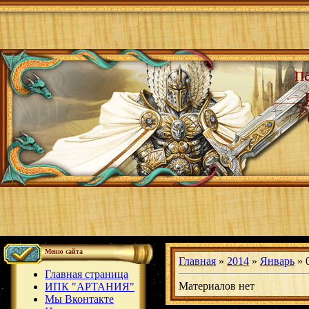
п
Меню сайта
Главная
»
2014
»
Январь
»
Главная страница
Материалов нет
ИПК "АРТАНИЯ"
Мы Вконтакте