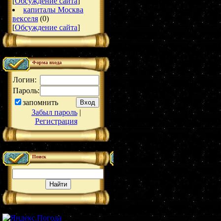
[
Обсуждение сайта
]
капиталы Москва
векселя
(0)
[
Обсуждение сайта
]
Форма входа
Логин:
Пароль:
запомнить
Забыл пароль
|
Регистрация
Поиск