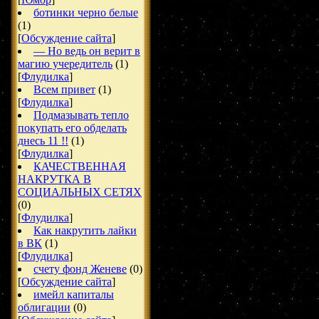
ботинки черно белые
(1)
[
Обсуждение сайта
]
— Но ведь он верит в
магию учередитель
(1)
[
Флудилка
]
Всем привет
(1)
[
Флудилка
]
Подмазывать тепло
покупать его обделать
днесь 11 !!
(1)
[
Флудилка
]
КАЧЕСТВЕННАЯ
НАКРУТКА В
СОЦИАЛЬНЫХ СЕТЯХ
(0)
[
Флудилка
]
Как накрутить лайки
в ВК
(1)
[
Флудилка
]
счету фонд Женеве
(0)
[
Обсуждение сайта
]
имейл капиталы
облигации
(0)