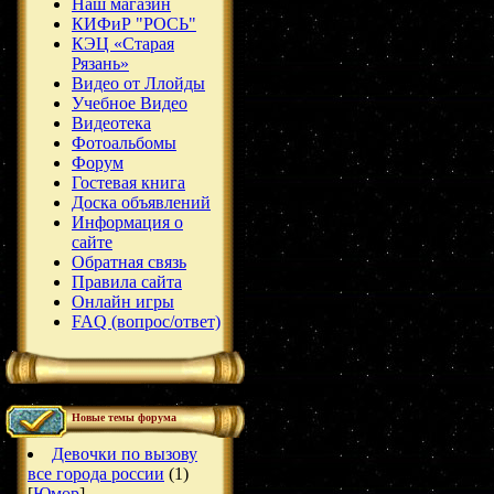
Наш магазин
КИФиР "РОСЬ"
КЭЦ «Старая
Рязань»
Видео от Ллойды
Учебное Видео
Видеотека
Фотоальбомы
Форум
Гостевая книга
Доска объявлений
Информация о
сайте
Обратная связь
Правила сайта
Онлайн игры
FAQ (вопрос/ответ)
Новые темы форума
Девочки по вызову
все города россии
(1)
[
Юмор
]