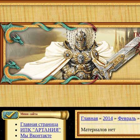
п
Меню сайта
Главная
»
2014
»
Февраль
»
Главная страница
Материалов нет
ИПК "АРТАНИЯ"
Мы Вконтакте