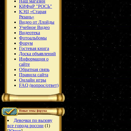
Наш магазин
КИФиР "РОСЬ"
КЭЦ «Старая
Рязань»
Видео от Ллойды
Учебное Видео
Видеотека
Фотоальбомы
Форум
Гостевая книга
Доска объявлений
Информация о
сайте
Обратная связь
Правила сайта
Онлайн игры
FAQ (вопрос/ответ)
Новые темы форума
Девочки по вызову
все города россии
(1)
[
Юмор
]