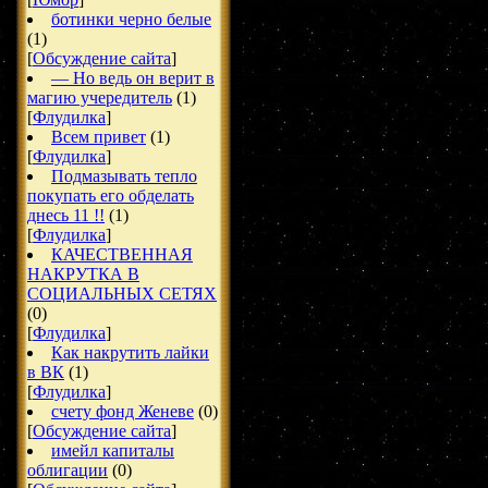
ботинки черно белые
(1)
[
Обсуждение сайта
]
— Но ведь он верит в
магию учередитель
(1)
[
Флудилка
]
Всем привет
(1)
[
Флудилка
]
Подмазывать тепло
покупать его обделать
днесь 11 !!
(1)
[
Флудилка
]
КАЧЕСТВЕННАЯ
НАКРУТКА В
СОЦИАЛЬНЫХ СЕТЯХ
(0)
[
Флудилка
]
Как накрутить лайки
в ВК
(1)
[
Флудилка
]
счету фонд Женеве
(0)
[
Обсуждение сайта
]
имейл капиталы
облигации
(0)