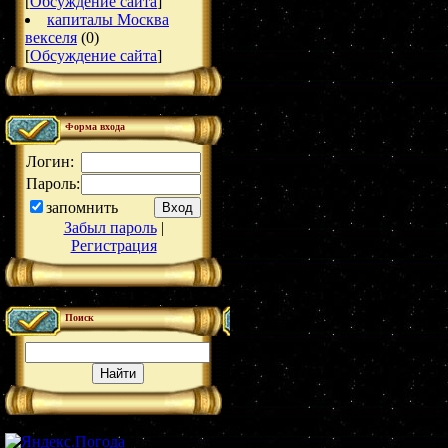
[
Обсуждение сайта
]
капиталы Москва
векселя
(0)
[
Обсуждение сайта
]
Форма входа
Логин:
Пароль:
запомнить
Забыл пароль
|
Регистрация
Поиск