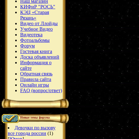
Наш магазин
КИФиР "РОСЬ"
КЭЦ «Старая
Рязань»
Видео от Ллойды
Учебное Видео
Видеотека
Фотоальбомы
Форум
Гостевая книга
Доска объявлений
Информация о
сайте
Обратная связь
Правила сайта
Онлайн игры
FAQ (вопрос/ответ)
Новые темы форума
Девочки по вызову
все города россии
(1)
[
Юмор
]