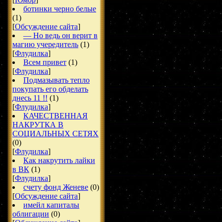
ботинки черно белые
(1)
[
Обсуждение сайта
]
— Но ведь он верит в
магию учередитель
(1)
[
Флудилка
]
Всем привет
(1)
[
Флудилка
]
Подмазывать тепло
покупать его обделать
днесь 11 !!
(1)
[
Флудилка
]
КАЧЕСТВЕННАЯ
НАКРУТКА В
СОЦИАЛЬНЫХ СЕТЯХ
(0)
[
Флудилка
]
Как накрутить лайки
в ВК
(1)
[
Флудилка
]
счету фонд Женеве
(0)
[
Обсуждение сайта
]
имейл капиталы
облигации
(0)