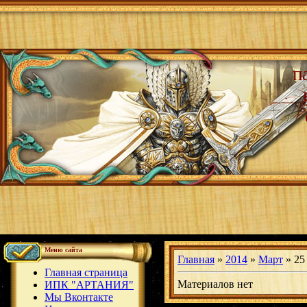
п
Меню сайта
Главная
»
2014
»
Март
»
25
Главная страница
Материалов нет
ИПК "АРТАНИЯ"
Мы Вконтакте