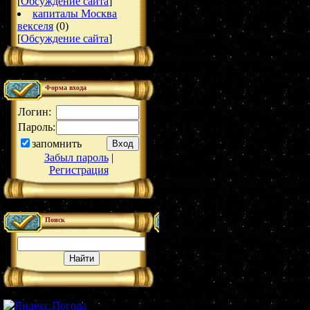
[
Обсуждение сайта
]
капиталы Москва
векселя
(0)
[
Обсуждение сайта
]
Форма входа
Логин:
Пароль:
запомнить
Забыл пароль
|
Регистрация
Поиск