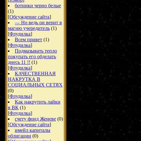
ботинки черно белые
(1)
[
Обсуждение сайта
]
— Но ведь он верит в
магию учередитель
(1)
[
Флудилка
]
Всем привет
(1)
[
Флудилка
]
Подмазывать тепло
покупать его обделать
днесь 11 !!
(1)
[
Флудилка
]
КАЧЕСТВЕННАЯ
НАКРУТКА В
СОЦИАЛЬНЫХ СЕТЯХ
(0)
[
Флудилка
]
Как накрутить лайки
в ВК
(1)
[
Флудилка
]
счету фонд Женеве
(0)
[
Обсуждение сайта
]
имейл капиталы
облигации
(0)