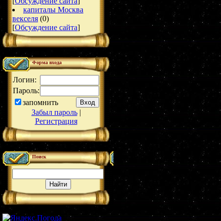
[
Обсуждение сайта
]
капиталы Москва
векселя
(0)
[
Обсуждение сайта
]
Форма входа
Логин:
Пароль:
запомнить
Забыл пароль
|
Регистрация
Поиск