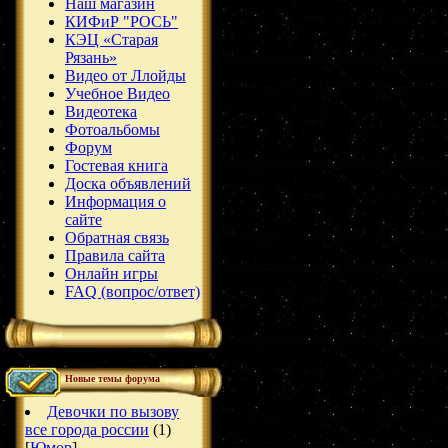
Наш магазин
КИФиР "РОСЬ"
КЭЦ «Старая
Рязань»
Видео от Ллойды
Учебное Видео
Видеотека
Фотоальбомы
Форум
Гостевая книга
Доска объявлений
Информация о
сайте
Обратная связь
Правила сайта
Онлайн игры
FAQ (вопрос/ответ)
Новые темы форума
Девочки по вызову
все города россии
(1)
[
Юмор
]