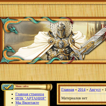
п
Меню сайта
Главная
»
2014
»
Август
»
Главная страница
Материалов нет
ИПК "АРТАНИЯ"
Мы Вконтакте