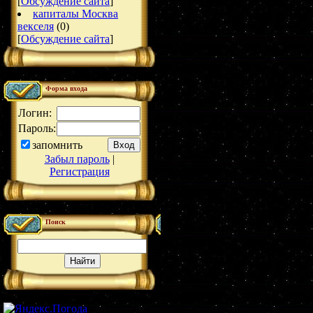
[
Обсуждение сайта
]
капиталы Москва
векселя
(0)
[
Обсуждение сайта
]
Форма входа
Логин:
Пароль:
запомнить
Забыл пароль
|
Регистрация
Поиск