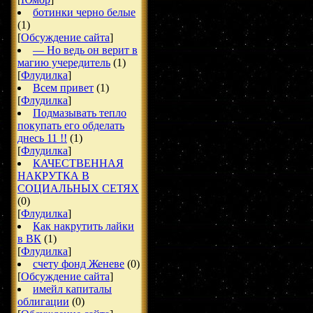
ботинки черно белые
(1)
[
Обсуждение сайта
]
— Но ведь он верит в
магию учередитель
(1)
[
Флудилка
]
Всем привет
(1)
[
Флудилка
]
Подмазывать тепло
покупать его обделать
днесь 11 !!
(1)
[
Флудилка
]
КАЧЕСТВЕННАЯ
НАКРУТКА В
СОЦИАЛЬНЫХ СЕТЯХ
(0)
[
Флудилка
]
Как накрутить лайки
в ВК
(1)
[
Флудилка
]
счету фонд Женеве
(0)
[
Обсуждение сайта
]
имейл капиталы
облигации
(0)