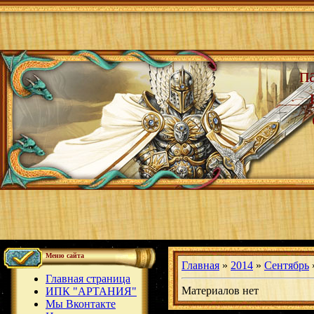
п
Меню сайта
Главная
»
2014
»
Сентябрь
Главная страница
Материалов нет
ИПК "АРТАНИЯ"
Мы Вконтакте