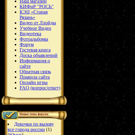
Наш магазин
КИФиР "РОСЬ"
КЭЦ «Старая
Рязань»
Видео от Ллойды
Учебное Видео
Видеотека
Фотоальбомы
Форум
Гостевая книга
Доска объявлений
Информация о
сайте
Обратная связь
Правила сайта
Онлайн игры
FAQ (вопрос/ответ)
Новые темы форума
Девочки по вызову
все города россии
(1)
[
Юмор
]