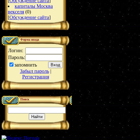
[
Обсуждение сайта
]
капиталы Москва
векселя
(0)
[
Обсуждение сайта
]
Форма входа
Логин:
Пароль:
запомнить
Забыл пароль
|
Регистрация
Поиск