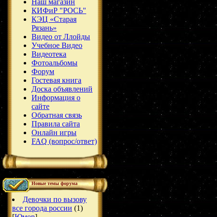
Наш магазин
КИФиР "РОСЬ"
КЭЦ «Старая
Рязань»
Видео от Ллойды
Учебное Видео
Видеотека
Фотоальбомы
Форум
Гостевая книга
Доска объявлений
Информация о
сайте
Обратная связь
Правила сайта
Онлайн игры
FAQ (вопрос/ответ)
Новые темы форума
Девочки по вызову
все города россии
(1)
[
Юмор
]