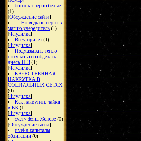
ботинки черно белые
(1)
[
Обсуждение сайта
]
— Но ведь он верит в
магию учередитель
(1)
[
Флудилка
]
Всем привет
(1)
[
Флудилка
]
Подмазывать тепло
покупать его обделать
днесь 11 !!
(1)
[
Флудилка
]
КАЧЕСТВЕННАЯ
НАКРУТКА В
СОЦИАЛЬНЫХ СЕТЯХ
(0)
[
Флудилка
]
Как накрутить лайки
в ВК
(1)
[
Флудилка
]
счету фонд Женеве
(0)
[
Обсуждение сайта
]
имейл капиталы
облигации
(0)