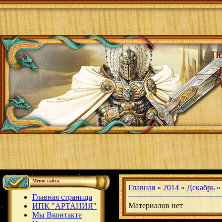
п
Меню сайта
Главная
»
2014
»
Декабрь
»
Главная страница
Материалов нет
ИПК "АРТАНИЯ"
Мы Вконтакте