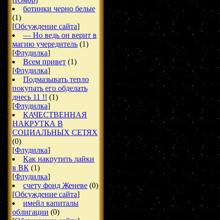
ботинки черно белые
(1)
[
Обсуждение сайта
]
— Но ведь он верит в
магию учередитель
(1)
[
Флудилка
]
Всем привет
(1)
[
Флудилка
]
Подмазывать тепло
покупать его обделать
днесь 11 !!
(1)
[
Флудилка
]
КАЧЕСТВЕННАЯ
НАКРУТКА В
СОЦИАЛЬНЫХ СЕТЯХ
(0)
[
Флудилка
]
Как накрутить лайки
в ВК
(1)
[
Флудилка
]
счету фонд Женеве
(0)
[
Обсуждение сайта
]
имейл капиталы
облигации
(0)