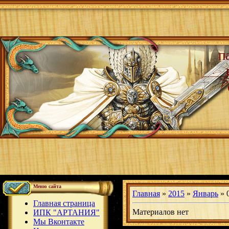
п
Меню сайта
Главная
»
2015
»
Январь
»
Главная страница
Материалов нет
ИПК "АРТАНИЯ"
Мы Вконтакте