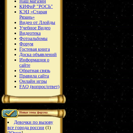
Наш магазин
КИФиР "РОСЬ"
КЭЦ «Старая
Рязань»
Видео от Ллойды
Учебное Видео
Видеотека
Фотоальбомы
Форум
Гостевая книга
Доска объявлений
Информация о
сайте
Обратная связь
Правила сайта
Онлайн игры
FAQ (вопрос/ответ)
Новые темы форума
Девочки по вызову
все города россии
(1)
[
Юмор
]