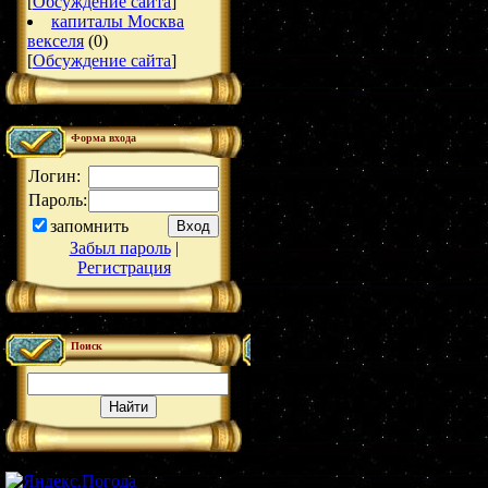
[
Обсуждение сайта
]
капиталы Москва
векселя
(0)
[
Обсуждение сайта
]
Форма входа
Логин:
Пароль:
запомнить
Забыл пароль
|
Регистрация
Поиск