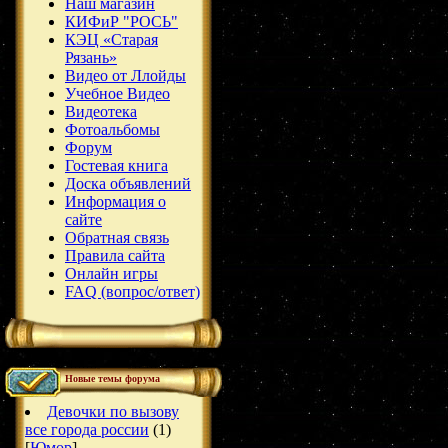
Наш магазин
КИФиР "РОСЬ"
КЭЦ «Старая
Рязань»
Видео от Ллойды
Учебное Видео
Видеотека
Фотоальбомы
Форум
Гостевая книга
Доска объявлений
Информация о
сайте
Обратная связь
Правила сайта
Онлайн игры
FAQ (вопрос/ответ)
Новые темы форума
Девочки по вызову
все города россии
(1)
[
Юмор
]