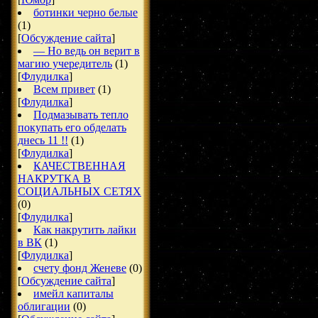
ботинки черно белые
(1)
[
Обсуждение сайта
]
— Но ведь он верит в
магию учередитель
(1)
[
Флудилка
]
Всем привет
(1)
[
Флудилка
]
Подмазывать тепло
покупать его обделать
днесь 11 !!
(1)
[
Флудилка
]
КАЧЕСТВЕННАЯ
НАКРУТКА В
СОЦИАЛЬНЫХ СЕТЯХ
(0)
[
Флудилка
]
Как накрутить лайки
в ВК
(1)
[
Флудилка
]
счету фонд Женеве
(0)
[
Обсуждение сайта
]
имейл капиталы
облигации
(0)