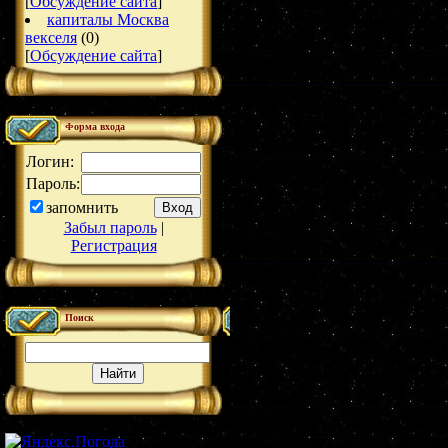
[
Обсуждение сайта
]
капиталы Москва
векселя
(0)
[
Обсуждение сайта
]
Форма входа
Логин:
Пароль:
запомнить
Забыл пароль
|
Регистрация
Поиск