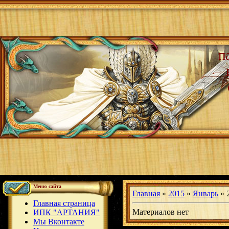
п
Меню сайта
Главная
»
2015
»
Январь
»
Главная страница
Материалов нет
ИПК "АРТАНИЯ"
Мы Вконтакте