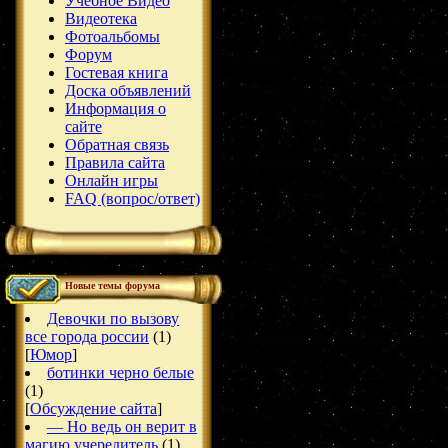
Учебное Видео
Видеотека
Фотоальбомы
Форум
Гостевая книга
Доска объявлений
Информация о
сайте
Обратная связь
Правила сайта
Онлайн игры
FAQ (вопрос/ответ)
Новые темы форума
Девочки по вызову
все города россии
(1)
[
Юмор
]
ботинки черно белые
(1)
[
Обсуждение сайта
]
— Но ведь он верит в
магию учередитель
(1)