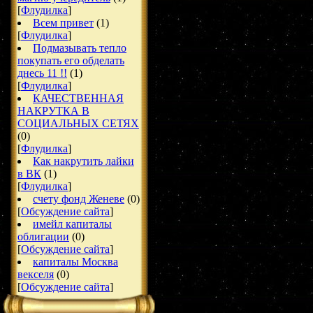
[
Флудилка
]
Всем привет
(1)
[
Флудилка
]
Подмазывать тепло
покупать его обделать
днесь 11 !!
(1)
[
Флудилка
]
КАЧЕСТВЕННАЯ
НАКРУТКА В
СОЦИАЛЬНЫХ СЕТЯХ
(0)
[
Флудилка
]
Как накрутить лайки
в ВК
(1)
[
Флудилка
]
счету фонд Женеве
(0)
[
Обсуждение сайта
]
имейл капиталы
облигации
(0)
[
Обсуждение сайта
]
капиталы Москва
векселя
(0)
[
Обсуждение сайта
]