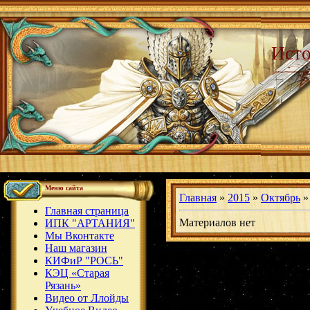
Исто
Меню сайта
Главная
»
2015
»
Октябрь
»
Главная страница
Материалов нет
ИПК "АРТАНИЯ"
Мы Вконтакте
Наш магазин
КИФиР "РОСЬ"
КЭЦ «Старая
Рязань»
Видео от Ллойды