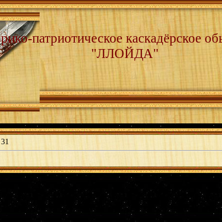
рико-патриотическое каскадёрское об
"ЛЛОЙДА"
31