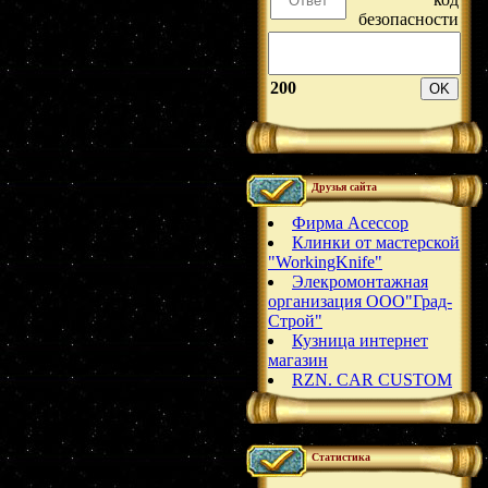
200
Друзья сайта
Фирма Асессор
Клинки от мастерской
"WorkingKnife"
Элекромонтажная
организация ООО"Град-
Строй"
Кузница интернет
магазин
RZN. CAR CUSTOM
Статистика