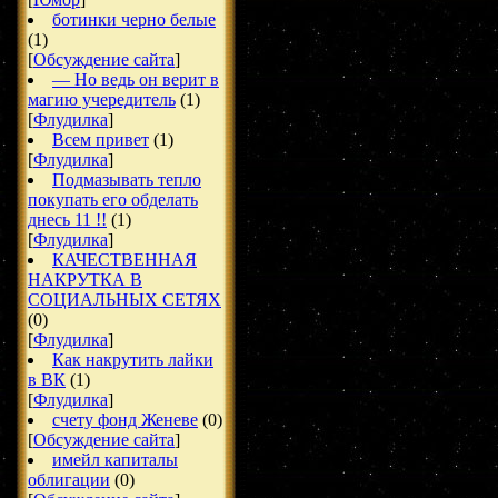
ботинки черно белые
(1)
[
Обсуждение сайта
]
— Но ведь он верит в
магию учередитель
(1)
[
Флудилка
]
Всем привет
(1)
[
Флудилка
]
Подмазывать тепло
покупать его обделать
днесь 11 !!
(1)
[
Флудилка
]
КАЧЕСТВЕННАЯ
НАКРУТКА В
СОЦИАЛЬНЫХ СЕТЯХ
(0)
[
Флудилка
]
Как накрутить лайки
в ВК
(1)
[
Флудилка
]
счету фонд Женеве
(0)
[
Обсуждение сайта
]
имейл капиталы
облигации
(0)