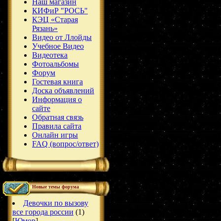
Наш магазин
КИФиР "РОСЬ"
КЭЦ «Старая
Рязань»
Видео от Ллойды
Учебное Видео
Видеотека
Фотоальбомы
Форум
Гостевая книга
Доска объявлений
Информация о
сайте
Обратная связь
Правила сайта
Онлайн игры
FAQ (вопрос/ответ)
Новые темы форума
Девочки по вызову
все города россии
(1)
[
Юмор
]