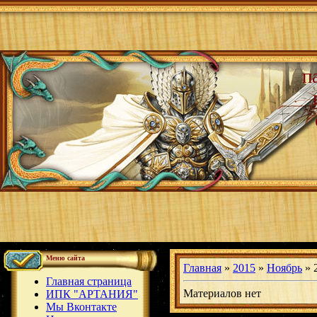
п
Меню сайта
Главная
»
2015
»
Ноябрь
»
Главная страница
Материалов нет
ИПК "АРТАНИЯ"
Мы Вконтакте