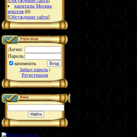
[
Обсуждение сайта
]
капиталы Москва
векселя
(0)
[
Обсуждение сайта
]
Форма входа
Логин:
Пароль:
запомнить
Забыл пароль
|
Регистрация
Поиск