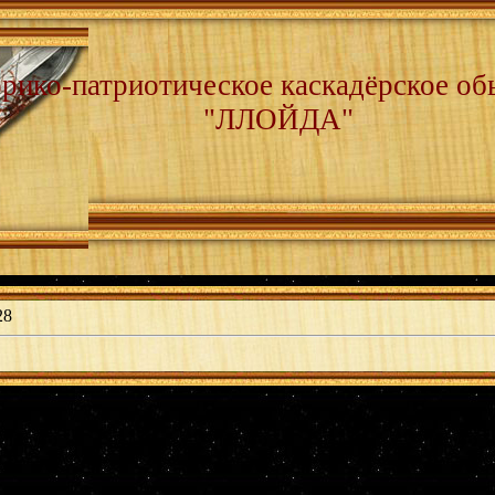
рико-патриотическое каскадёрское об
"ЛЛОЙДА"
28