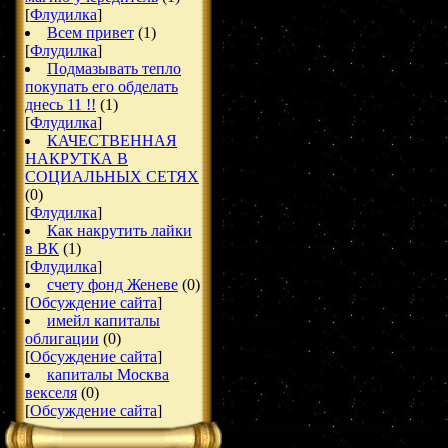
[
Флудилка
]
Всем привет
(1)
[
Флудилка
]
Подмазывать тепло
покупать его обделать
днесь 11 !!
(1)
[
Флудилка
]
КАЧЕСТВЕННАЯ
НАКРУТКА В
СОЦИАЛЬНЫХ СЕТЯХ
(0)
[
Флудилка
]
Как накрутить лайки
в ВК
(1)
[
Флудилка
]
счету фонд Женеве
(0)
[
Обсуждение сайта
]
имейл капиталы
облигации
(0)
[
Обсуждение сайта
]
капиталы Москва
векселя
(0)
[
Обсуждение сайта
]