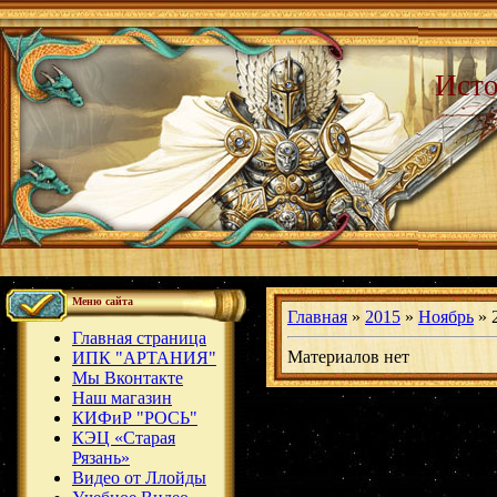
Исто
Меню сайта
Главная
»
2015
»
Ноябрь
»
Главная страница
Материалов нет
ИПК "АРТАНИЯ"
Мы Вконтакте
Наш магазин
КИФиР "РОСЬ"
КЭЦ «Старая
Рязань»
Видео от Ллойды