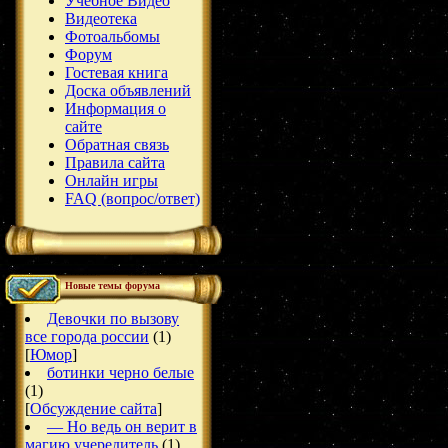
Учебное Видео
Видеотека
Фотоальбомы
Форум
Гостевая книга
Доска объявлений
Информация о
сайте
Обратная связь
Правила сайта
Онлайн игры
FAQ (вопрос/ответ)
Новые темы форума
Девочки по вызову
все города россии
(1)
[
Юмор
]
ботинки черно белые
(1)
[
Обсуждение сайта
]
— Но ведь он верит в
магию учередитель
(1)