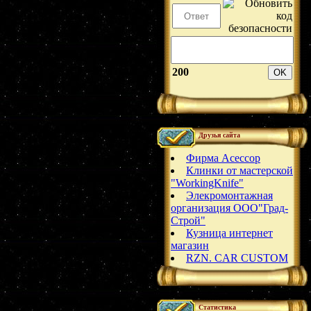
200
Друзья сайта
Фирма Асессор
Клинки от мастерской
"WorkingKnife"
Элекромонтажная
организация ООО"Град-
Строй"
Кузница интернет
магазин
RZN. CAR CUSTOM
Статистика