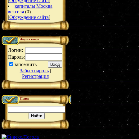
[
Обсуждение сайта
]
капиталы Москва
векселя
(0)
[
Обсуждение сайта
]
Форма входа
Логин:
Пароль:
запомнить
Забыл пароль
|
Регистрация
Поиск