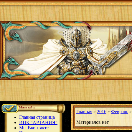
п
Меню сайта
Главная
»
2016
»
Февраль
»
Главная страница
Материалов нет
ИПК "АРТАНИЯ"
Мы Вконтакте