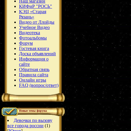
Наш магазин
КИФиР "РОСЬ"
КЭЦ «Старая
Рязань»
Видео от Ллойды
Учебное Видео
Видеотека
Фотоальбомы
Форум
Гостевая книга
Доска объявлений
Информация о
сайте
Обратная связь
Правила сайта
Онлайн игры
FAQ (вопрос/ответ)
Новые темы форума
Девочки по вызову
все города россии
(1)
[
Юмор
]