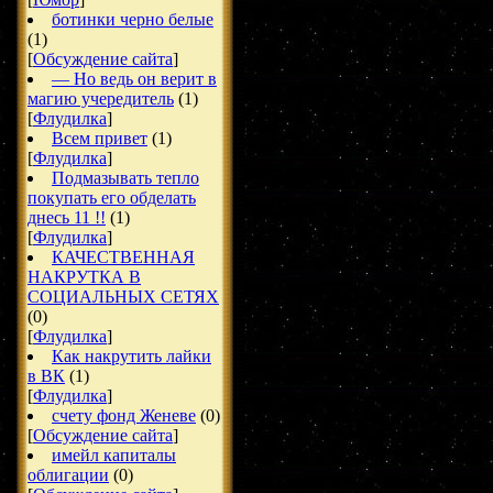
ботинки черно белые
(1)
[
Обсуждение сайта
]
— Но ведь он верит в
магию учередитель
(1)
[
Флудилка
]
Всем привет
(1)
[
Флудилка
]
Подмазывать тепло
покупать его обделать
днесь 11 !!
(1)
[
Флудилка
]
КАЧЕСТВЕННАЯ
НАКРУТКА В
СОЦИАЛЬНЫХ СЕТЯХ
(0)
[
Флудилка
]
Как накрутить лайки
в ВК
(1)
[
Флудилка
]
счету фонд Женеве
(0)
[
Обсуждение сайта
]
имейл капиталы
облигации
(0)