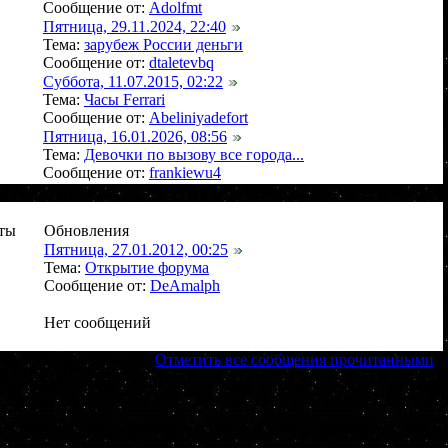
Сообщение от:
Adolfmt
Пятница, 29.11.2024, 22:40
Тема:
зарубеж России деньги
Сообщение от:
dtaletevbq
Суббота, 11.07.2015, 02:22
Тема:
Часы Ferrari
Сообщение от:
Abeliniyadefort
Пятница, 16.01.2026, 08:56
Тема:
Девочки по вызову все города...
Сообщение от:
frankiewu4
ты
Обновления
Пятница, 27.01.2012, 00:25
Тема:
Открытие форума
Сообщение от:
DeAmalph
Нет сообщений
[
Отметить все сообщения прочитанными
]