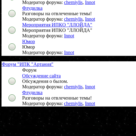
Модератор форума:
cherniylis
,
Innot
Флудилка
Разговоры на отвлеченные темы!
Модератор форума:
cherniylis
,
Innot
Мероприятия ИПКО "ЛЛОЙДА"
Мероприятия ИПКО "ЛЛОЙДА"
Модератор форума:
Innot
Юмор
Юмор
Модератор форума:
Innot
Форум "ИПК "Артания"
Форум
Обсуждение сайта
Обсуждения о былом.
Модератор форума:
cherniylis
,
Innot
Флудилка
Разговоры на отвлеченные темы!
Модератор форума:
cherniylis
,
Innot
Дополнительная информация