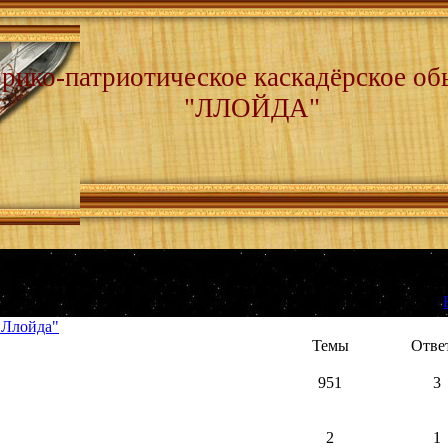
рико-патриотическое каскадёрское об
"ЛЛОЙДА"
[
"Ллойда"
Темы
Отве
951
3
2
1