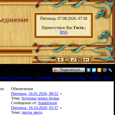
ьединение
Пятница, 07.08.2026, 07:58
Приветствую Вас
Гость
|
RSS
Поделиться…
Новые сообщения
·
Участники
·
Правила форума
·
Поиск
·
RSS
]
ты
Обновления
Пятница, 16.01.2026, 08:52
Тема:
ботинки черно белые
Сообщение от:
frankiewu4
Пятница, 16.10.2020, 05:37
Тема:
диеты звезд