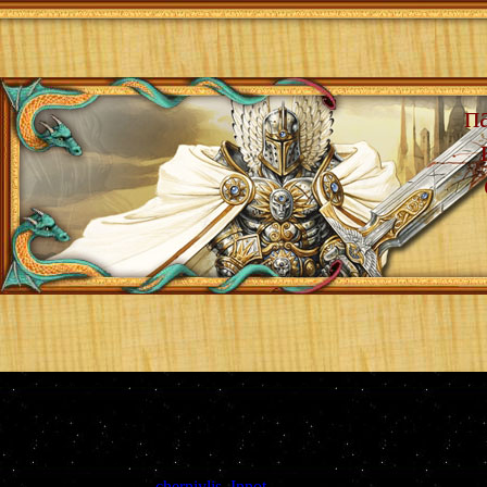
п
Страница
1
из
0
1
Модератор форума:
cherniylis
,
Innot