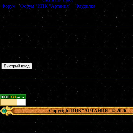
Форум
»
Форум "ИПК "Артания"
»
Флудилка
В данном фо
Страница
1
из
0
1
Copyright ИПК"АРТАНИЯ"
© 2026