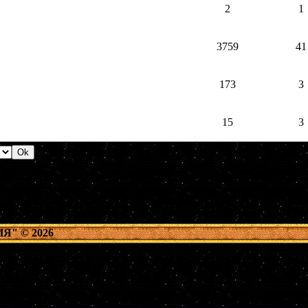
2
1
3759
41
173
3
15
3
ИЯ"
© 2026