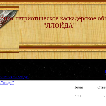
рико-патриотическое каскадёрское об
"ЛЛОЙДА"
[
динения "Ллойда"
"Ллойда"
Темы
Отве
951
3