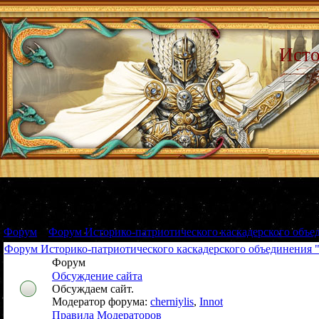
Исто
Форум
»
Форум Историко-патриотического каскадерского объе
Форум Историко-патриотического каскадерского объединения 
Форум
Обсуждение сайта
Обсуждаем сайт.
Модератор форума:
cherniylis
,
Innot
Правила Модераторов