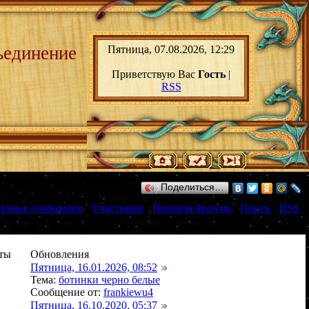
ьединение
Пятница, 07.08.2026, 12:29
Приветствую Вас
Гость
|
RSS
Поделиться…
Новые сообщения
·
Участники
·
Правила форума
·
Поиск
·
RSS
]
ты
Обновления
Пятница, 16.01.2026, 08:52
Тема:
ботинки черно белые
Сообщение от:
frankiewu4
Пятница, 16.10.2020, 05:37