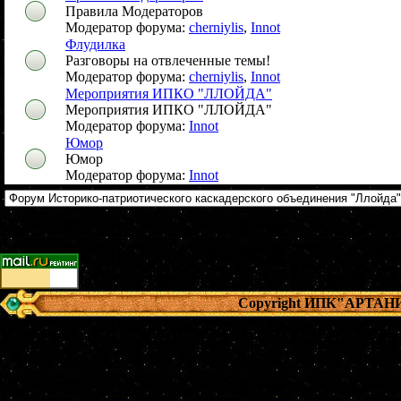
Правила Модераторов
Модератор форума:
cherniylis
,
Innot
Флудилка
Разговоры на отвлеченные темы!
Модератор форума:
cherniylis
,
Innot
Мероприятия ИПКО "ЛЛОЙДА"
Мероприятия ИПКО "ЛЛОЙДА"
Модератор форума:
Innot
Юмор
Юмор
Модератор форума:
Innot
Copyright ИПК"АРТАН