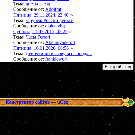
Тема:
диеты звезд
Сообщение от:
Adolfmt
Пятница, 29.11.2024, 22:40
Тема:
зарубеж России деньги
Сообщение от:
dtaletevbq
Суббота, 11.07.2015, 02:22
Тема:
Часы Ferrari
Сообщение от:
Abeliniyadefort
Пятница, 16.01.2026, 08:56
Тема:
Девочки по вызову все города...
Сообщение от:
frankiewu4
Конструктор сайтов
—
uCoz