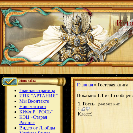
Исто
Меню сайта
Главная
»
Гостевая книга
Главная страница
Показано
1
-
1
из
1
сообщен
ИПК "АРТАНИЯ"
Мы Вконтакте
1
.
Гость
(04.02.2012 14:43)
Наш магазин
0
КИФиР "РОСЬ"
Класс:)
КЭЦ «Старая
Рязань»
Видео от Ллойды