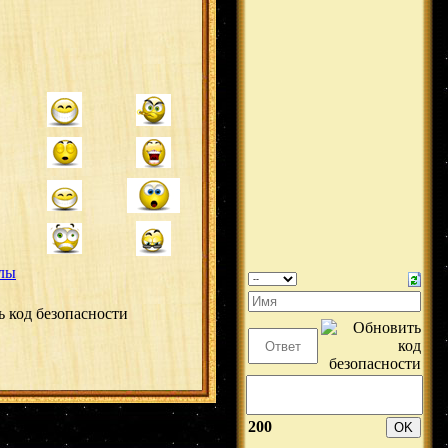
лы
200