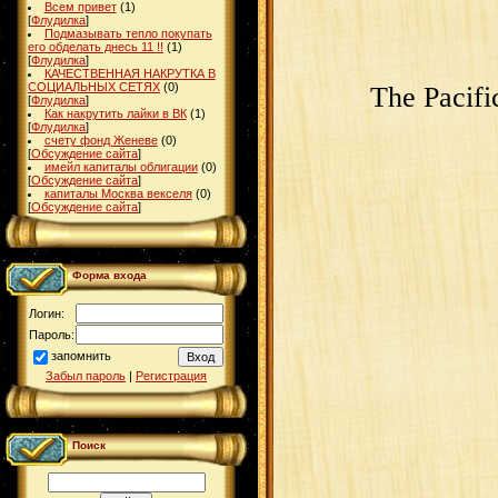
Всем привет
(1)
[
Флудилка
]
Подмазывать тепло покупать
его обделать днесь 11 !!
(1)
[
Флудилка
]
КАЧЕСТВЕННАЯ НАКРУТКА В
СОЦИАЛЬНЫХ СЕТЯХ
(0)
The Pacifi
[
Флудилка
]
Как накрутить лайки в ВК
(1)
[
Флудилка
]
счету фонд Женеве
(0)
[
Обсуждение сайта
]
имейл капиталы облигации
(0)
[
Обсуждение сайта
]
капиталы Москва векселя
(0)
[
Обсуждение сайта
]
Форма входа
Логин:
Пароль:
запомнить
Забыл пароль
|
Регистрация
Поиск