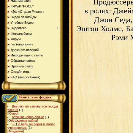
Продюссеры
Наш магазин
КИФиР "РОСЬ"
в ролях: Джей
КЭЦ «Старая Рязань»
Видео от Ллойды
Джон Седа,
Учебное Видео
Эштон Холмс, Б
Видеотека
Фотоальбомы
Рэми 
Форум
Гостевая книга
Доска объявлений
Информация о сайте
Обратная связь
Правила сайта
Онлайн игры
FAQ (вопрос/ответ)
Новые темы форума
Девочки по вызову все города
россии
(1)
[
Юмор
]
ботинки черно белые
(1)
[
Обсуждение сайта
]
— Но ведь он верит в магию
учередитель
(1)
[
Флудилка
]