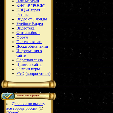
Наш магазин
КИФиР "РОСЬ"
КЭЦ «Старая
Рязань»
Видео от Ллойды
Учебное Видео
Видеотека
Фотоальбомы
Форум
Гостевая книга
Доска объявлений
Информация о
сайте
Обратная связь
Правила сайта
Онлайн игры
FAQ (вопрос/ответ)
Новые темы форума
Девочки по вызову
все города россии
(1)
[
Юмор
]