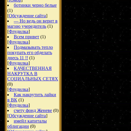
ботинки черно белые
(1)
[
Обсуждение сайта
]
— Но ведь он верит в
магию учередитель
(1)
[
Флудилка
]
Всем привет
(1)
[
Флудилка
]
Подмазывать тепло
покупать его обделать
днесь 11 !!
(1)
[
Флудилка
]
КАЧЕСТВЕННАЯ
НАКРУТКА В
СОЦИАЛЬНЫХ СЕТЯХ
(0)
[
Флудилка
]
Как накрутить лайки
в ВК
(1)
[
Флудилка
]
счету фонд Женеве
(0)
[
Обсуждение сайта
]
имейл капиталы
облигации
(0)