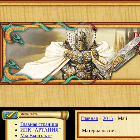
п
Меню сайта
Главная
»
2015
»
Май
Главная страница
ИПК "АРТАНИЯ"
Материалов нет
Мы Вконтакте