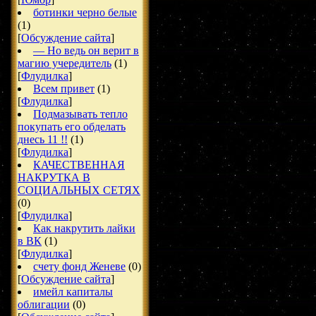
ботинки черно белые
(1)
[
Обсуждение сайта
]
— Но ведь он верит в
магию учередитель
(1)
[
Флудилка
]
Всем привет
(1)
[
Флудилка
]
Подмазывать тепло
покупать его обделать
днесь 11 !!
(1)
[
Флудилка
]
КАЧЕСТВЕННАЯ
НАКРУТКА В
СОЦИАЛЬНЫХ СЕТЯХ
(0)
[
Флудилка
]
Как накрутить лайки
в ВК
(1)
[
Флудилка
]
счету фонд Женеве
(0)
[
Обсуждение сайта
]
имейл капиталы
облигации
(0)