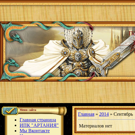
п
Меню сайта
Главная
»
2014
»
Сентябрь
Главная страница
ИПК "АРТАНИЯ"
Материалов нет
Мы Вконтакте