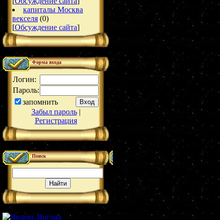
[
Обсуждение сайта
]
капиталы Москва
векселя
(0)
[
Обсуждение сайта
]
Форма входа
Логин:
Пароль:
запомнить
Забыл пароль
|
Регистрация
Поиск