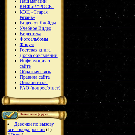
Наш магазин
КИФиР "РОСЬ"
КЭЦ «Старая
Рязань»
Видео от Ллойды
Учебное Видео
Видеотека
Фотоальбомы
Форум
Гостевая книга
Доска объявлений
Информация о
сайте
Обратная связь
Правила сайта
Онлайн игры
FAQ (вопрос/ответ)
Новые темы форума
Девочки по вызову
все города россии
(1)
[
Юмор
]