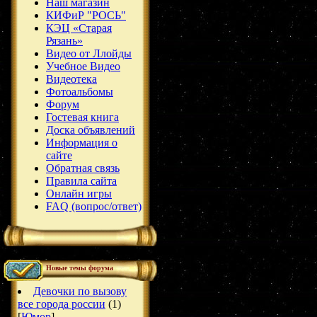
Наш магазин
КИФиР "РОСЬ"
КЭЦ «Старая
Рязань»
Видео от Ллойды
Учебное Видео
Видеотека
Фотоальбомы
Форум
Гостевая книга
Доска объявлений
Информация о
сайте
Обратная связь
Правила сайта
Онлайн игры
FAQ (вопрос/ответ)
Новые темы форума
Девочки по вызову
все города россии
(1)
[
Юмор
]