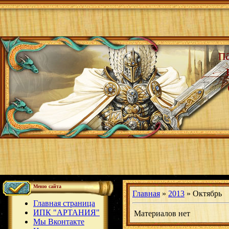
п
Меню сайта
Главная
»
2013
»
Октябрь
Главная страница
ИПК "АРТАНИЯ"
Материалов нет
Мы Вконтакте