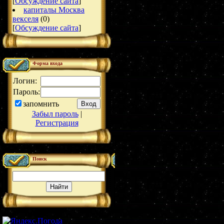
[
Обсуждение сайта
]
капиталы Москва
векселя
(0)
[
Обсуждение сайта
]
Форма входа
Логин:
Пароль:
запомнить
Забыл пароль
|
Регистрация
Поиск