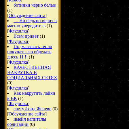
ботинки черно белые
(1)
[
Обсуждение сайта
]
— Но ведь он верит в
магию учередитель
(1)
[
Флудилка
]
Всем привет
(1)
[
Флудилка
]
Подмазывать тепло
покупать его обделать
днесь 11 !!
(1)
[
Флудилка
]
КАЧЕСТВЕННАЯ
НАКРУТКА В
СОЦИАЛЬНЫХ СЕТЯХ
(0)
[
Флудилка
]
Как накрутить лайки
в ВК
(1)
[
Флудилка
]
счету фонд Женеве
(0)
[
Обсуждение сайта
]
имейл капиталы
облигации
(0)