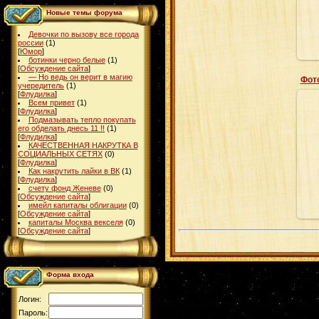
Новые темы форума
Девочки по вызову все города
россии
(1)
[
Юмор
]
ботинки черно белые
(1)
[
Обсуждение сайта
]
— Но ведь он верит в магию
Фот
учередитель
(1)
[
Флудилка
]
Всем привет
(1)
[
Флудилка
]
Подмазывать тепло покупать
его обделать днесь 11 !!
(1)
[
Флудилка
]
КАЧЕСТВЕННАЯ НАКРУТКА В
СОЦИАЛЬНЫХ СЕТЯХ
(0)
[
Флудилка
]
Как накрутить лайки в ВК
(1)
[
Флудилка
]
счету фонд Женеве
(0)
[
Обсуждение сайта
]
имейл капиталы облигации
(0)
[
Обсуждение сайта
]
капиталы Москва векселя
(0)
[
Обсуждение сайта
]
Форма входа
Логин:
Пароль: