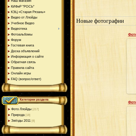
Наш магазин
КИФиР "РОСЬ"
КЭЦ «Старая Рязань»
Видео от Ллойды
Новые фотографии
Учебное Видео
Видеотека
Фотоальбомы
Фот
Форум
Гостевая книга
Доска объявлений
Информация о сайте
Обратная связь
Правила сайта
Онлайн игры
FAQ (вопрос/ответ)
Категории раздела
Фот
Фото Ллойды
[217]
Природа
[18]
Звёзды 2011
[8]