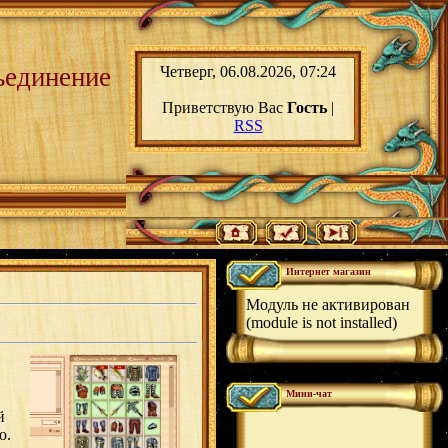
ьединение
Четверг, 06.08.2026, 07:24
Приветствую Вас
Гость
|
RSS
Интернет магазин
Модуль не активирован
(module is not installed)
Мини-чат
й
ю.