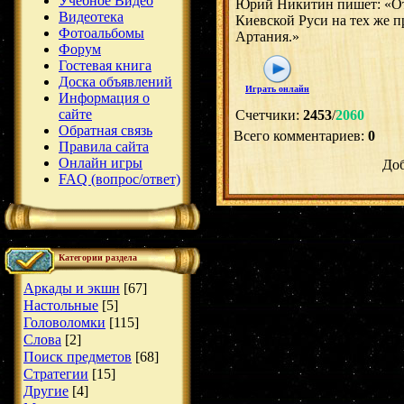
Учебное Видео
Юрий Никитин пишет: «От 
Видеотека
Киевской Руси на тех же п
Фотоальбомы
Артания.»
Форум
Гостевая книга
Доска объявлений
Играть онлайн
Информация о
сайте
Счетчики
:
2453
/
2060
Обратная связь
Всего комментариев
:
0
Правила сайта
Онлайн игры
Доб
FAQ (вопрос/ответ)
Категории раздела
Аркады и экшн
[67]
Настольные
[5]
Головоломки
[115]
Слова
[2]
Поиск предметов
[68]
Стратегии
[15]
Другие
[4]