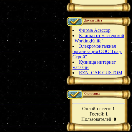
Друзья сайта
Фирма Асессор
Клинки от мастерской
"WorkingKnife"
Элекромонтажная
организация ООО"Град-
Строй"
Кузница интернет
магазин
RZN. CAR CUSTOM
Статистика
Онлайн всего:
1
Гостей:
1
Пользователей:
0