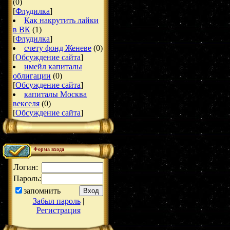
(0)
[
Флудилка
]
Как накрутить лайки
в ВК
(1)
[
Флудилка
]
счету фонд Женеве
(0)
[
Обсуждение сайта
]
имейл капиталы
облигации
(0)
[
Обсуждение сайта
]
капиталы Москва
векселя
(0)
[
Обсуждение сайта
]
Форма входа
Логин:
Пароль:
запомнить
Забыл пароль
|
Регистрация