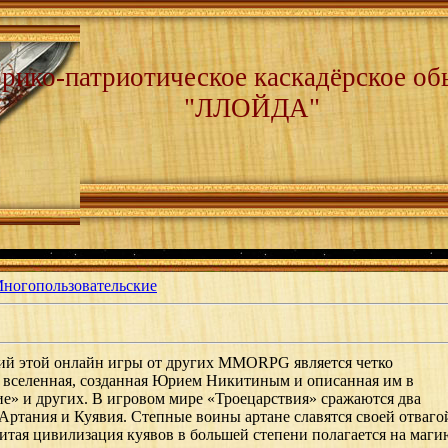
рико-патриотическое каскадёрское об
"ЛЛОЙДА"
ногопользовательские
ий этой онлайн игры от других MMORPG является четко
я вселенная, созданная Юрием Никитиным и описанная им в
ие» и других. В игровом мире «Троецарствия» сражаются два
Артания и Куявия. Степные воины артане славятся своей отваго
витая цивилизация куявов в большей степени полагается на маги