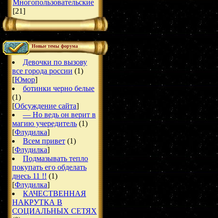
Многопользовательские
[21]
Новые темы форума
Девочки по вызову
все города россии
(1)
[
Юмор
]
ботинки черно белые
(1)
[
Обсуждение сайта
]
— Но ведь он верит в
магию учередитель
(1)
[
Флудилка
]
Всем привет
(1)
[
Флудилка
]
Подмазывать тепло
покупать его обделать
днесь 11 !!
(1)
[
Флудилка
]
КАЧЕСТВЕННАЯ
НАКРУТКА В
СОЦИАЛЬНЫХ СЕТЯХ