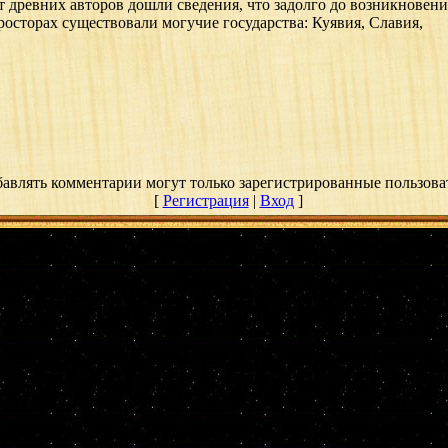
древних авторов дошли сведения, что задолго до возникновени
росторах существовали могучие государства: Куявия, Славия,
авлять комментарии могут только зарегистрированные пользова
[
Регистрация
|
Вход
]