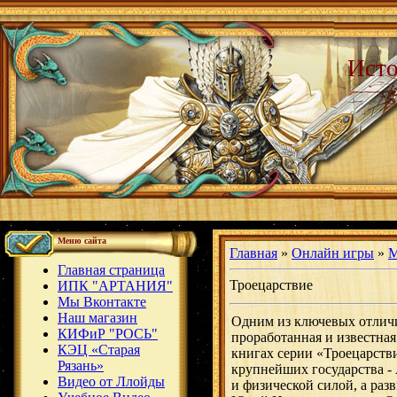
Исто
Меню сайта
Главная
»
Онлайн игры
»
М
Главная страница
Троецарствие
ИПК "АРТАНИЯ"
Мы Вконтакте
Наш магазин
Одним из ключевых отлич
КИФиР "РОСЬ"
проработанная и известна
КЭЦ «Старая
книгах серии «Троецарств
Рязань»
крупнейших государства - 
Видео от Ллойды
и физической силой, а раз