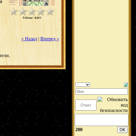
я
Рейтинг
:
0.0
/
0
« Назад
|
Вперед »
тели.
200