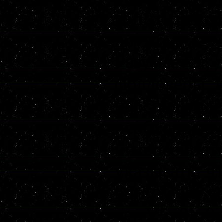
копить невер
дружбы.
Разумеется, 
фолловеры, 
персона увле
необходимо 
интересности
указывать, ч
http://www.y
v=_V5y8f_0v