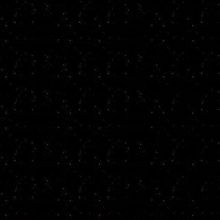
весьма даже
менее знающ
всеобщей па
сообразить, 
фолловеров V
Ключевым на
станет еще о
2013 г. вышл
точным – во
любых заявок
этого следуе