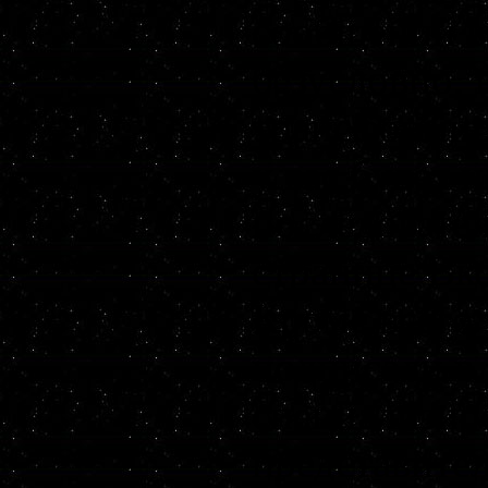
сообщений в
безусловно, 
трансформиро
у вас будет 
последовател
странице Вко
Кроме всего 
подписали в
специализир
представител