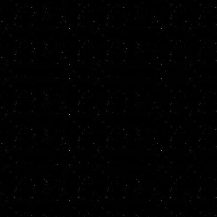
socprka. Так
направлении,
разнообразн
подписка", 
объявления и
Всегда обращ
последовате
вашего возр
похожи на на
попасть на р