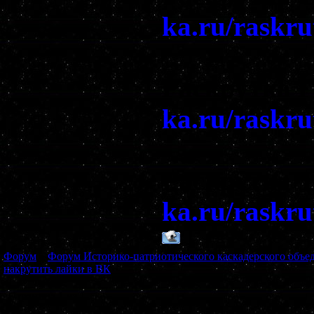
ka.ru/raskru
Раскрутка 
ka.ru/raskru
Раскрутка 
ka.ru/raskru
Форум
»
Форум Историко-патриотического каскадерского объе
накрутить лайки в ВК
Страница
1
из
1
1