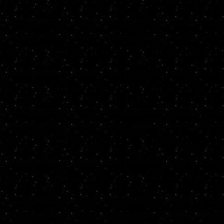
Затем, когда
http://www.y
v=7vLa5SR0i
лайков вк н
отобраны, м
предложение
откликнуться
вы сможете и
последовател
Еще одним в