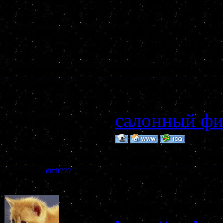
последовател
сложный про
придеться м
известные п
ферма”, или 
салонный фи
Дата: Понеде
dmit777
Сообщение 
Накрутка в