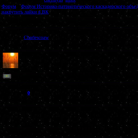
Форум
»
Форум Историко-патриотического каскадерского объе
накрутить лайки в ВК
Как накрутить лайки в ВК
Дата: Пятниц
Charlescoaw
Сообщение 
Каким спосо
Рядовой
Группа: Пользователи
пользовател
Сообщений:
19
Репутация:
0
Совсем недав
Статус:
Offline
Вконтакте П.
социальной 