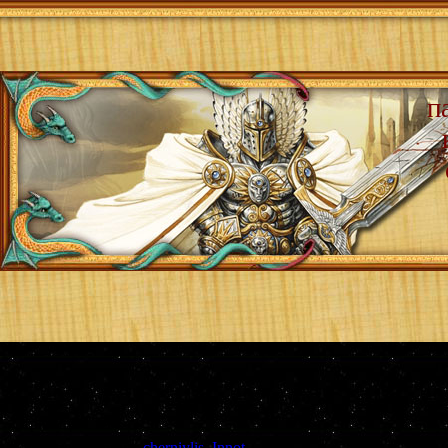
п
Страница
1
из
1
1
Модератор форума:
cherniylis
,
Innot