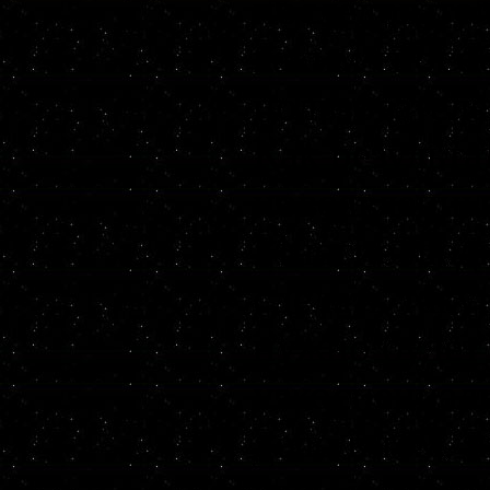
последовател
каким спосо
пользователе
Как результа
новоявленны
Многие люди 
сделать таку
нужно будет 
узкоспециал
дело в том, 