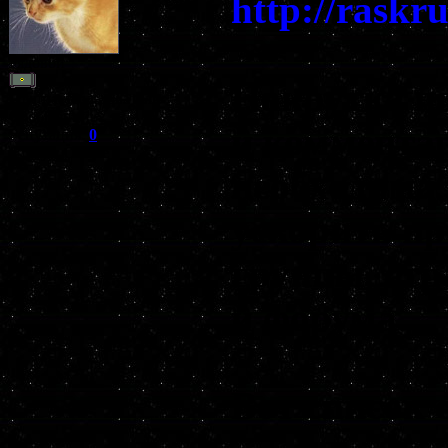
http://raskr
Рядовой
Накрутка по
Группа: Пользователи
Сообщений:
2
и комментар
Репутация:
0
Статус:
Offline
необходима 
ускорить пр
группы, стр
и форума.
Вот список 