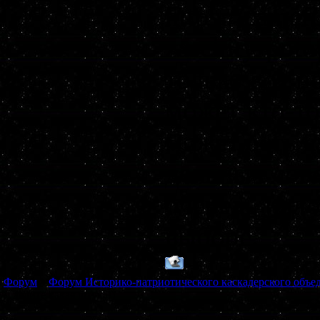
https://came
zaschity-poto
только вот н
может кто-то
может есть с
дельных сове
очередь над
выборе.
Форум
»
Форум Историко-патриотического каскадерского объе
(Глядите какая штука!)