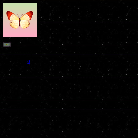
Квартирую с
квартире на
в 9-ти этаже
Рядовой
назад, сосед
Группа: Пользователи
Сообщений:
1
парадного п
Репутация:
0
Статус:
Offline
пришлось ра
квартир. Под
приобрести 
потипу
таких модел