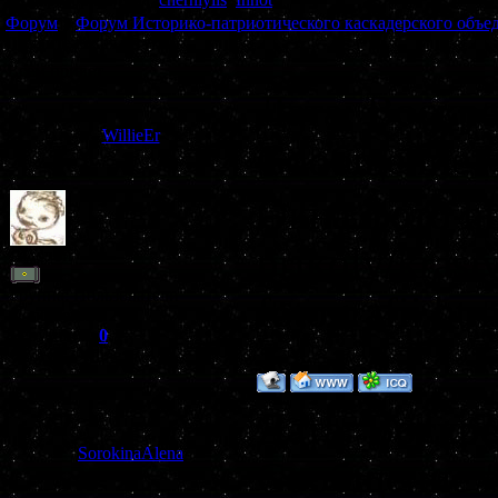
Форум
»
Форум Историко-патриотического каскадерского объе
(Глядите какая штука!)
Всем привет
Дата: Воскре
WillieEr
Сообщение 
Окна фото htt
prikoly/krasi
Рядовой
Группа: Пользователи
fotografii.htm
Сообщений:
2
Репутация:
0
Статус:
Offline
Дата: Воскре
SorokinaAlena
Сообщение 