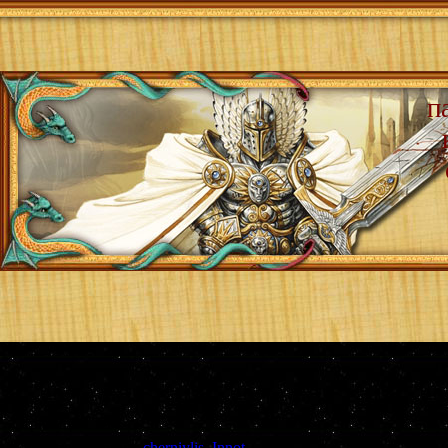
п
Страница
1
из
1
1
Модератор форума:
cherniylis
,
Innot