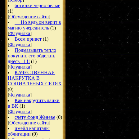
ботинки черно белые
(1)
[
Обсуждение сайта
]
— Но ведь он верит в
магию учередитель
(1)
[
Флудилка
]
Всем привет
(1)
[
Флудилка
]
Подмазывать тепло
покупать его обделать
днесь 11 !!
(1)
[
Флудилка
]
КАЧЕСТВЕННАЯ
НАКРУТКА В
СОЦИАЛЬНЫХ СЕТЯХ
(0)
[
Флудилка
]
Как накрутить лайки
в ВК
(1)
[
Флудилка
]
счету фонд Женеве
(0)
[
Обсуждение сайта
]
имейл капиталы
облигации
(0)