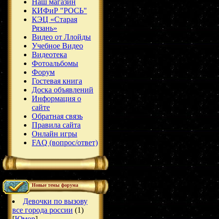
Наш магазин
КИФиР "РОСЬ"
КЭЦ «Старая
Рязань»
Видео от Ллойды
Учебное Видео
Видеотека
Фотоальбомы
Форум
Гостевая книга
Доска объявлений
Информация о
сайте
Обратная связь
Правила сайта
Онлайн игры
FAQ (вопрос/ответ)
Новые темы форума
Девочки по вызову
все города россии
(1)
[
Юмор
]