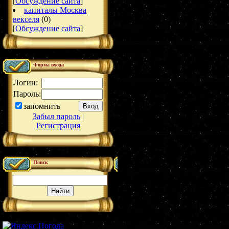
[
Обсуждение сайта
]
капиталы Москва
векселя
(0)
[
Обсуждение сайта
]
Форма входа
Логин:
Пароль:
запомнить
Забыл пароль
|
Регистрация
Поиск