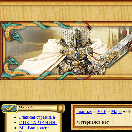
п
Меню сайта
Главная
»
2016
»
Март
»
06
Главная страница
Материалов нет
ИПК "АРТАНИЯ"
Мы Вконтакте