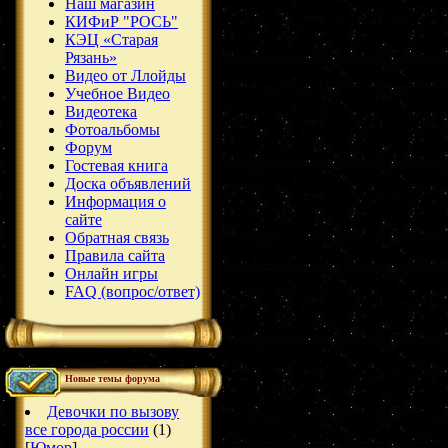
Наш магазин
КИФиР "РОСЬ"
КЭЦ «Старая
Рязань»
Видео от Ллойды
Учебное Видео
Видеотека
Фотоальбомы
Форум
Гостевая книга
Доска объявлений
Информация о
сайте
Обратная связь
Правила сайта
Онлайн игры
FAQ (вопрос/ответ)
Новые темы форума
Девочки по вызову
все города россии
(1)
[
Юмор
]