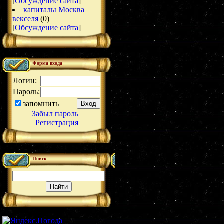
[
Обсуждение сайта
]
капиталы Москва
векселя
(0)
[
Обсуждение сайта
]
Форма входа
Логин:
Пароль:
запомнить
Забыл пароль
|
Регистрация
Поиск