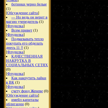
ботинки черно белые
(1)
[
Обсуждение сайта
]
— Но ведь он верит в
магию учередитель
(1)
[
Флудилка
]
Всем привет
(1)
[
Флудилка
]
Подмазывать тепло
покупать его обделать
днесь 11 !!
(1)
[
Флудилка
]
КАЧЕСТВЕННАЯ
НАКРУТКА В
СОЦИАЛЬНЫХ СЕТЯХ
(0)
[
Флудилка
]
Как накрутить лайки
в ВК
(1)
[
Флудилка
]
счету фонд Женеве
(0)
[
Обсуждение сайта
]
имейл капиталы
облигации
(0)