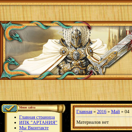
п
Меню сайта
Главная
»
2016
»
Май
»
04
Главная страница
Материалов нет
ИПК "АРТАНИЯ"
Мы Вконтакте